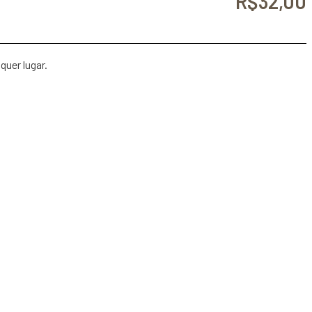
R$
32,00
quer lugar.