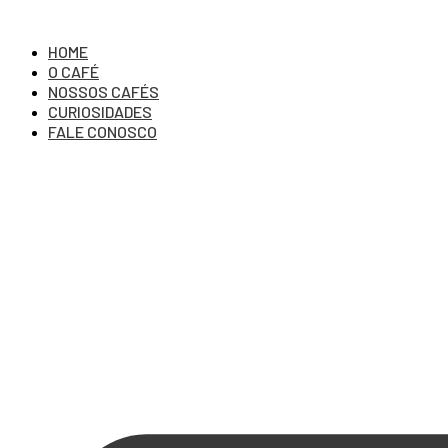
Ir
para
HOME
o
conteúdo
O CAFÉ
NOSSOS CAFÉS
CURIOSIDADES
FALE CONOSCO