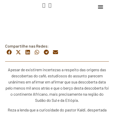
HISTÓRIA DO CAFÉ
NOSSOS CAFÉS
FALE CON
Compartilhe nas Redes:
Apesar de existirem incertezas a respeito das origens das
descobertas do café, estudiosos do assunto parecem
unânimes em afirmar em afirmar que sua descoberta data
pelo menos mil anos atrás e que o berço desta descoberta foi
o continente Africano, mais precisamente na região do
Sudão do Sul e da Etiópia.
Reza a lenda que a curiosidade do pastor Kaldi, despertada