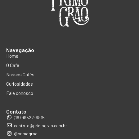
Navegação
Home
O Café
Nossos Cafés
Curiosidades
Fale conosco
Contato
(19) 99622-6915
contato@primograo.com.br
@primograo